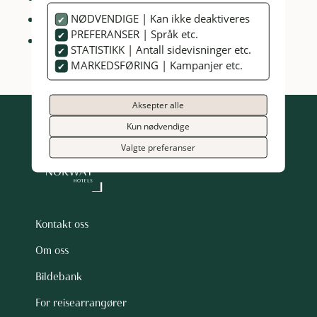
Varm drikke og bakst servering
NØDVENDIGE | Kan ikke deaktiveres
PREFERANSER | Språk etc.
Minimum 4 personer
STATISTIKK | Antall sidevisninger etc.
MARKEDSFØRING | Kampanjer etc.
Aksepter alle
Kun nødvendige
Valgte preferanser
Kontakt oss
Om oss
Bildebank
For reisearrangører