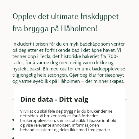
Opplev det ultimate friskdyppet
fra brygga på Håholmen!
Inkludert i prisen får du en myk badekåpe som venter
på deg etter et forfriskende bad i det åpne havet. Vi
tenner opp i Tecla, det historiske bakeriet fra 1700-
tallet, for å varme deg med deilig varm drikke og
nystekt bakst. Bli med oss for en unik badeopplevelse
tilgjengelig hele sesongen. Gjør deg klar for sjøsprøyt
og varme øyeblikk på Håholmen – der minner skapes.
Dine data - Ditt valg
Vi vil at du skal føle deg trygg når du bruker denne
nettsiden. Vi bruker cookies for å forbedre
Hele sesongen april-oktober
brukeropplevelsen, samle statistikk, tilpasse innhold
og vise relevante annonser. Informasjonen
Badekåpe inkludert
behandles internt og deles ikke med tredjeparter.
Opptenning i bakerovnen i Tecla